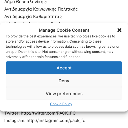
Δήμο Θεσσαλονίκης:
Αντιδημαρχία Κοινωνικής Πολιτικής
Αντιδημαρχία Καθαριότητας
Φιλοξενείο Αιτούντων Άσυλο
Manage Cookie Consent
To provide the best experiences, we use technologies like cookies to
ΑΡΣΙΣ
store and/or access device information. Consenting to these
technologies will allow us to process data such as browsing behavior or
unique IDs on this site. Not consenting or withdrawing consent, may
Πρότυπη Μονάδα Φροντίδας Ηλικιωμένων ΛΕΩΝΙΑ
adversely affect certain features and functions.
Accept
inu Dogs Atelr
Deny
Subscribe to our official Youtube channel:
http://www.youtube.com/channel/UCInZn…
View preferences
Viber Sticker Pack: https://vb.me/ebb707
Cookie Policy
Facebook: http://www.facebook.com/PAOKFOOTBALL
Twitter: http://twitter.com/PAOK_FC
Instagram: http://instagram.com/paok_fc