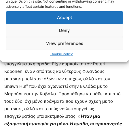
unique IDs on this site. Not consenting or withdrawing consent, may
Jaylen Hands. Οι δυο τους δεν συναντήθηκαν εκεί, αλλά
adversely affect certain features and functions.
θα βρεθούν συμπαίκτες στον ΠΑΟΚ mateco! «
Ο
Hands
Accept
πήγε λίγο μετά την αποχώρησή μου και δεν
συναντηθήκαμε. Είναι ένας εξαιρετικά ταλαντούχος
Deny
παίκτης και χαίρομαι που θα είμαστε συμπαίκτες
»,
σχολίασε ο Darko-Kelly.
View preferences
Cookie Policy
7.Η Φιλανδία και οι Helsinki Seagulls ήταν η πρώτη του
επαγγελματική ομάδα. Είχε συμπαίκτη τον Peteri
Koponen, έναν από τους καλύτερους Φιλανδούς
μπασκετμπολίστες όλων των εποχών, αλλά και τον
Shawn Huff που έχει αγωνιστεί στην Ελλάδα με το
Μαρούσι και την Καβάλα. Προσπάθησε να μάθει και από
τους δύο, όχι μόνο πράγματα που έχουν σχέση με το
μπάσκετ, αλλά και το πώς να λειτουργεί ως
επαγγελματίας μπασκετμπολίστας. «
Ήταν μία
εξαιρετική εμπειρία για μένα. Η ομάδα, οι προπονητές