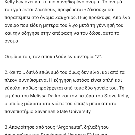
Kelly δεν έχει και το πιο συνηθισμένο όνομα. Το όνομά
του γράφεται Zaccheus, προφέρεται «Ζάκιους» και
παραπέμπει στο όνομα Ζακχαίος. Πως προέκυψε; Από ένα
όνειρο που είδε η μητέρα του λίγο μετά τη γέννησή του
και την οδήγησε στην απόφαση να του δώσει αυτό το
όνομα!
Οι φίλοι του, τον αποκαλούν εν συντομία “Z”.
2.Και το… διπλό επώνυμό του όμως δεν είναι και από τα
πλέον συνηθισμένα. Η εξήγηση ωστόσο είναι απλή και
εύκολη, καθώς προέρχεται από τους δύο γονείς του. Τη
μητέρα του Melissa Darko και τον πατέρα του Steve Kelly,
ο οποίος μάλιστα στα νιάτα του έπαιζε μπάσκετ στο
πανεπιστήμιο Savannah State University.
3.Aποφοίτησε από τους “Argonauts”, δηλαδή του
Αργοναύτες του Providence! Να και η Ελληνική