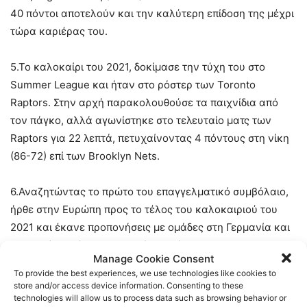
40 πόντοι αποτελούν και την καλύτερη επίδοση της μέχρι
τώρα καριέρας του.
5.Το καλοκαίρι του 2021, δοκίμασε την τύχη του στο
Summer League και ήταν στο ρόστερ των Toronto
Raptors. Στην αρχή παρακολουθούσε τα παιχνίδια από
τον πάγκο, αλλά αγωνίστηκε στο τελευταίο ματς των
Raptors για 22 λεπτά, πετυχαίνοντας 4 πόντους στη νίκη
(86-72) επί των Brooklyn Nets.
6.Αναζητώντας το πρώτο του επαγγελματικό συμβόλαιο,
ήρθε στην Ευρώπη προς το τέλος του καλοκαιριού του
2021 και έκανε προπονήσεις με ομάδες στη Γερμανία και
τη Γαλλία. Υπέγραψε τελικά συμβόλαιο με τη
Manage Cookie Consent
Ludwigsburg. Ωστόσο, δεν έμεινε στη γερμανική ομάδα
To provide the best experiences, we use technologies like cookies to
και αποχώρησε πριν ξεκινήσει η σεζόν. Αμέσως μετά πήγε
store and/or access device information. Consenting to these
technologies will allow us to process data such as browsing behavior or
στην ίδια ομάδα και συμμετείχε στην προετοιμασία ο