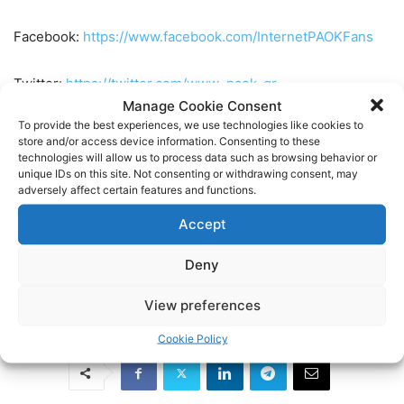
Facebook:
https://www.facebook.com/InternetPAOKFans
Twitter:
https://twitter.com/www_paok_gr
Manage Cookie Consent
To provide the best experiences, we use technologies like cookies to
Linkedin:
https://www.linkedin.com/in/internet-paok-fans-
store and/or access device information. Consenting to these
601b24248
technologies will allow us to process data such as browsing behavior or
unique IDs on this site. Not consenting or withdrawing consent, may
adversely affect certain features and functions.
Instagram:
https://www.instagram.com/internetpaokfans
Accept
#paok #paokfans #παοκ #thessaloniki
Deny
TAGS
BASKET
BASKETBALL
ΠΑΟΚ
View preferences
Cookie Policy