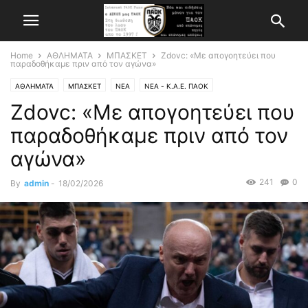
Home
ΑΘΛΗΜΑΤΑ
ΜΠΑΣΚΕΤ
Zdovc: «Με απογοητεύει που
παραδοθήκαμε πριν από τον αγώνα»
ΑΘΛΗΜΑΤΑ
ΜΠΑΣΚΕΤ
ΝΕΑ
ΝΕΑ - Κ.Α.Ε. ΠΑΟΚ
Zdovc: «Με απογοητεύει που
παραδοθήκαμε πριν από τον
αγώνα»
241
0
By
admin
-
18/02/2026