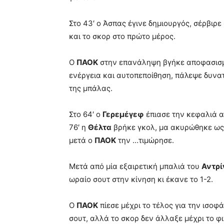
Στο 43′ ο Άσπας έγινε δημιουργός, σέρβιρε
και το σκορ στο πρώτο μέρος.
Ο
ΠΑΟΚ
στην επανάληψη βγήκε αποφασισμέ
ενέργεια και αυτοπεποίθηση, πάλεψε δυνα
της μπάλας.
Στο 64′ ο
Γερεμέγεφ
έπιασε την κεφαλιά α
76′ η
Θέλτα
βρήκε γκολ, μα ακυρώθηκε ως 
μετά ο
ΠΑΟΚ
την …τιμώρησε.
Μετά από μία εξαιρετική μπαλιά του
Αντρί
ωραίο σουτ στην κίνηση κι έκανε το 1-2.
Ο
ΠΑΟΚ
πίεσε μέχρι το τέλος για την ισοφ
σουτ, αλλά το σκορ δεν άλλαξε μέχρι το φ