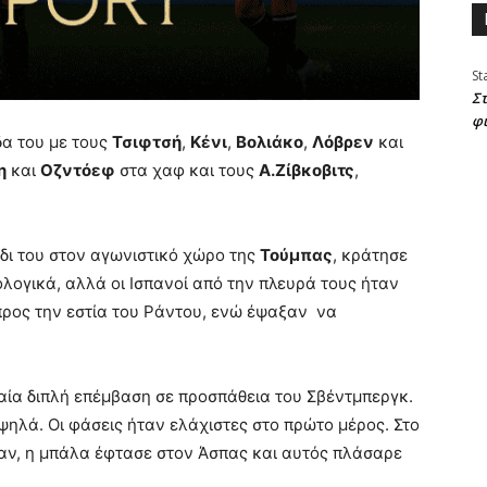
St
Στ
φ
α του με τους
Τσιφτσή
,
Κένι
,
Βολιάκο
,
Λόβρεν
και
η
και
Οζντόεφ
στα χαφ και τους
Α.Ζίβκοβιτς
,
ίδι του στον αγωνιστικό χώρο της
Τούμπας
, κράτησε
λογικά, αλλά οι Ισπανοί από την πλευρά τους ήταν
προς την εστία του Ράντου, ενώ έψαξαν να
ία διπλή επέμβαση σε προσπάθεια του Σβέντμπεργκ.
ηλά. Οι φάσεις ήταν ελάχιστες στο πρώτο μέρος. Στο
ψαν, η μπάλα έφτασε στον Άσπας και αυτός πλάσαρε