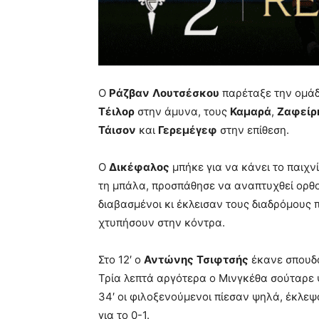
Ο
Ράζβαν
Λουτσέσκου
παρέταξε την ομάδ
Τέιλορ
στην άμυνα, τους
Καμαρά
,
Ζαφείρ
Τάισον
και
Γερεμέγεφ
στην επίθεση.
Ο
Δικέφαλος
μπήκε για να κάνει το παιχν
τη μπάλα, προσπάθησε να αναπτυχθεί ορθο
διαβασμένοι κι έκλεισαν τους διαδρόμους 
χτυπήσουν στην κόντρα.
Στο 12′ ο
Αντώνης
Τσιφτσής
έκανε σπουδα
Τρία λεπτά αργότερα ο Μινγκέθα σούταρε ψ
34′ οι φιλοξενούμενοι πίεσαν ψηλά, έκλε
για το 0-1.