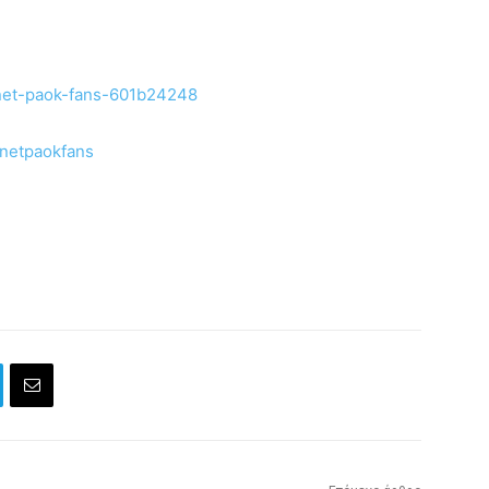
rnet-paok-fans-601b24248
rnetpaokfans