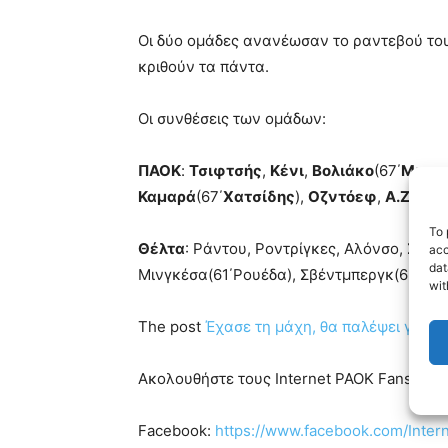
Οι δύο ομάδες ανανέωσαν το ραντεβού το
κριθούν τα πάντα.
Οι συνθέσεις των ομάδων:
ΠΑΟΚ
:
Τσιφτσής
,
Κένι
,
Βολιάκο
(67΄
Μιχαη
Καμαρά
(67΄
Χατσίδης
),
Οζντόεφ
,
Α.Ζίβκο
To 
Θέλτα
: Ράντου, Ροντρίγκες, Αλόνσο, Στάρ
acc
dat
Μινγκέσα(61΄Ρουέδα), Σβέντμπεργκ(65΄Λόπε
wit
The post
Έχασε τη μάχη, θα παλέψει για τ
Ακολουθήστε τους Internet PAOK Fans στα s
Facebook:
https://www.facebook.com/Inte