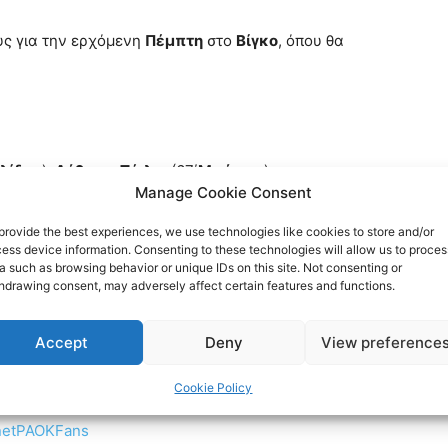
υς για την ερχόμενη
Πέμπτη
στο
Βίγκο
, όπου θα
λίδης
),
Λόβρεν
,
Τέιλορ
(67΄
Μπάμπα
),
Manage Cookie Consent
βιτς
,
Τάισον
,
Ζαφείρης
,
Γερεμέγεφ
.
provide the best experiences, we use technologies like cookies to store and/or
φελτ, Καρέιρα, Μορίμπα, Ρομάν(86΄Βεσίνο),
ess device information. Consenting to these technologies will allow us to proces
a such as browsing behavior or unique IDs on this site. Not consenting or
ς), Ιγκλέσιας(61΄Γιουτγκλά), Άσπας(65΄Άλβαρες).
hdrawing consent, may adversely affect certain features and functions.
ην πρόκριση
appeared first on
PAOKFC
.
Accept
Deny
View preference
ocial media:
Cookie Policy
rnetPAOKFans