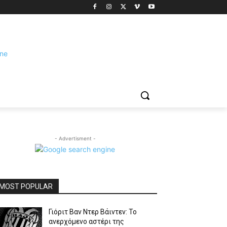
- Advertisment -
MOST POPULAR
Γιόριτ Βαν Ντερ Βάιντεν: Το
ανερχόμενο αστέρι της