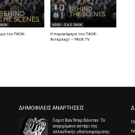
 ΠΑΟΚ
VIDEO - Π.Α.Ε. ΠΑΟΚ
ρα του ΠΑΟΚ-
Η παρακάμερα του ΠΑΟK-
Άντερλεχτ – PAOK TV
ΔΗΜΟΦΙΛΕΙΣ ΑΝΑΡΤΗΣΕΙΣ
Δ
Γιόριτ Βαν Ντερ Βάιντεν: Το
Π
ανερχόμενο αστέρι της
Ν
ολλανδικής υδατοσφαίρισης