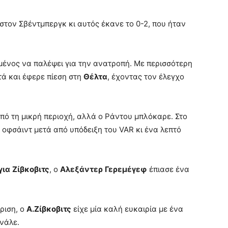
 στον Σβέντμπεργκ κι αυτός έκανε το 0-2, που ήταν
νος να παλέψει για την ανατροπή. Με περισσότερη
τά και έφερε πίεση στη
Θέλτα
, έχοντας τον έλεγχο
πό τη μικρή περιοχή, αλλά ο Ράντου μπλόκαρε. Στο
οφσάιντ μετά από υπόδειξη του VAR κι ένα λεπτό
για
Ζίβκοβιτς
, ο
Αλεξάντερ
Γερεμέγεφ
έπιασε ένα
άριση, ο
Α.Ζίβκοβιτς
είχε μία καλή ευκαιρία με ένα
ινάλε.