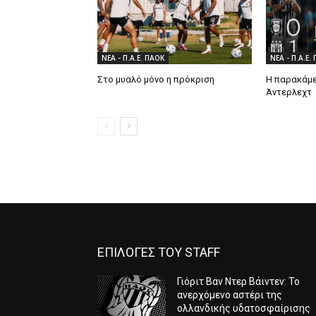
ΝΕΑ - Π.Α.Ε. ΠΑΟΚ
ΝΕΑ - Π.Α.Ε.
Στο μυαλό μόνο η πρόκριση
Η παρακάμε
Άντερλεχτ
ΕΠΙΛΟΓΕΣ ΤΟΥ STAFF
Γιόριτ Βαν Ντερ Βάιντεν: Το
ανερχόμενο αστέρι της
ολλανδικής υδατοσφαίρισης