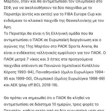
Μαρτίου, όταν και θα αντιμετωπίσει τον Ολυμπιακό στο
ΣΕΦ, για να ακολουθήσουν τα δύο παιχνίδια με το
Περιστέρι (εντός και εκτός) για το FIBA Europe Cup και
ενδιάμεσα το κλασικό παιχνίδι της Θεσσαλονίκης με τον
Άρη.
Το Περιστέρι θα είναι η 5η Ελληνική ομάδα που θα
αντιμετωπίσει ο ΠΑΟΚ σε Ευρωπαϊκή διοργάνωση και ο
αγώνας της 11ης Μαρτίου στο PAOK Sports Arena, θα
είναι ο ενδέκατος «ελληνικός εμφύλιος» για τον ΠΑΟΚ. Ο
ΠΑΟΚ μετρά 7 νίκες και 3 ήττες στα προηγούμενα
παιχνίδια απέναντι σε Πανιώνιο (ημιτελικοί Κυπέλλου
Κόρατς 1993-94), Παναθηναϊκό (όμιλοι Ευρωλίγκα 1994-
95 και 1999-00), Ολυμπιακό (όμιλος Ευρωλίγκα 1998-99)
και ΑΕΚ (play off BCL 2018-19).
Θα πρέπει να σημειωθεί ότι ο ΠΑΟΚ θα κληθεί να
αντιμετωπίσει σε διάστημα 10 ημερών, τρεις φορές το
Περιστέρι, καθώς εκτός από τα δύο ευρωπαϊκά ματς στις