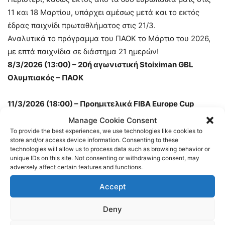
11 και 18 Μαρτίου, υπάρχει αμέσως μετά και το εκτός
έδρας παιχνίδι πρωταθλήματος στις 21/3.
Αναλυτικά το πρόγραμμα του ΠΑΟΚ το Μάρτιο του 2026,
με επτά παιχνίδια σε διάστημα 21 ημερών!
8/3/2026 (13:00) – 20ή αγωνιστική Stoiximan GBL
Ολυμπιακός – ΠΑΟΚ
11/3/2026 (18:00) – Προημιτελικά FIBA Europe Cup
ΠΑΟΚ – Περιστέρι Βetsson
Manage Cookie Consent
To provide the best experiences, we use technologies like cookies to
store and/or access device information. Consenting to these
14/3/2026 (18:15) – 21η αγωνιστική Stoiximan GBL
technologies will allow us to process data such as browsing behavior or
ΠΑΟΚ – Άρης Betsson
unique IDs on this site. Not consenting or withdrawing consent, may
adversely affect certain features and functions.
18/3/2026 (19:30) – Προημιτελικά FIBA Europe Cup
Accept
Περιστέρι Βetsson – ΠΑΟΚ
Deny
21/3/2026 (18:15) – 22η αγωνιστική Stoiximan GBL