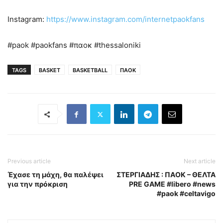
Instagram:
https://www.instagram.com/internetpaokfans
#paok #paokfans #παοκ #thessaloniki
TAGS
BASKET
BASKETBALL
ΠΑΟΚ
Previous article
Next article
Έχασε τη μάχη, θα παλέψει
ΣΤΕΡΓΙΑΔΗΣ : ΠΑΟΚ – ΘΕΛΤΑ
για την πρόκριση
PRE GAME #libero #news
#paok #celtavigo