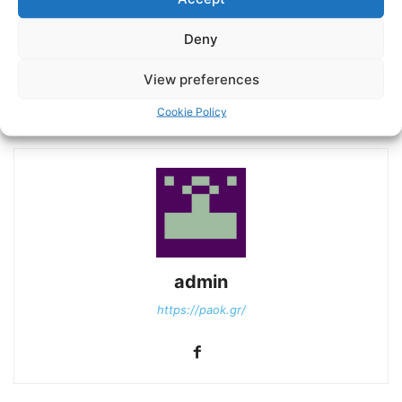
Deny
Previous article
Next article
View preferences
Omoruyi: «Ο ΠΑΟΚ είναι
Ξεμούδιασμα με 4άρα στην
σαν οικογένεια για μένα»
πρεμιέρα της νέας σεζόν
Cookie Policy
admin
https://paok.gr/