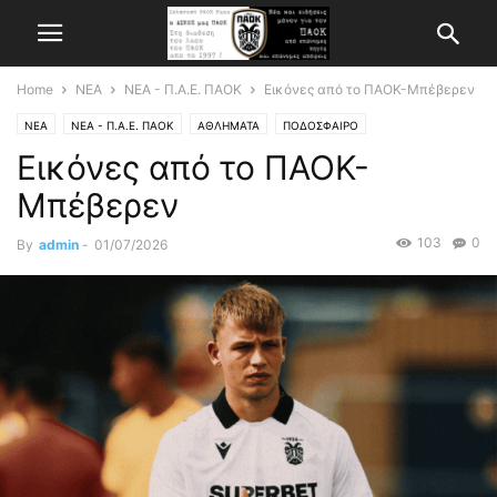
Home
ΝΕΑ
ΝΕΑ - Π.Α.Ε. ΠΑΟΚ
Εικόνες από το ΠΑΟΚ-Μπέβερεν
ΝΕΑ
ΝΕΑ - Π.Α.Ε. ΠΑΟΚ
ΑΘΛΗΜΑΤΑ
ΠΟΔΟΣΦΑΙΡΟ
Εικόνες από το ΠΑΟΚ-
Μπέβερεν
103
0
By
admin
-
01/07/2026