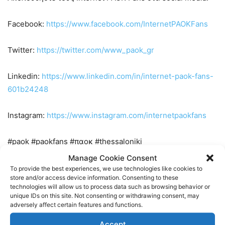
Facebook:
https://www.facebook.com/InternetPAOKFans
Twitter:
https://twitter.com/www_paok_gr
Linkedin:
https://www.linkedin.com/in/internet-paok-fans-
601b24248
Instagram:
https://www.instagram.com/internetpaokfans
#paok #paokfans #παοκ #thessaloniki
Manage Cookie Consent
TAGS
FOOTBALL
ΠΑΟΚ
ΠΟΔΟΣΦΑΙΡΟ
To provide the best experiences, we use technologies like cookies to
store and/or access device information. Consenting to these
technologies will allow us to process data such as browsing behavior or
unique IDs on this site. Not consenting or withdrawing consent, may
adversely affect certain features and functions.
Accept