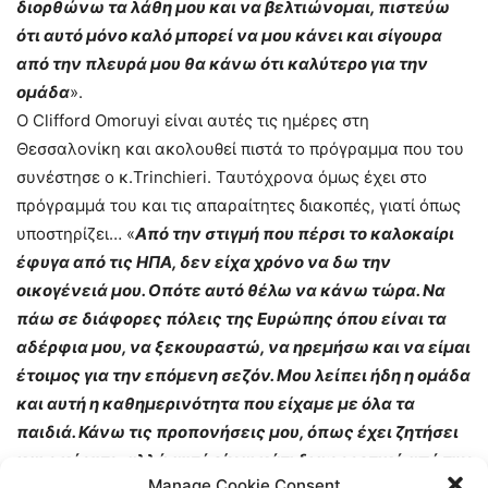
διορθώνω τα λάθη μου και να βελτιώνομαι, πιστεύω
ότι αυτό μόνο καλό μπορεί να μου κάνει και σίγουρα
από την πλευρά μου θα κάνω ότι καλύτερο για την
ομάδα
».
Ο Clifford Omoruyi είναι αυτές τις ημέρες στη
Θεσσαλονίκη και ακολουθεί πιστά το πρόγραμμα που του
συνέστησε ο κ.Trinchieri. Ταυτόχρονα όμως έχει στο
πρόγραμμά του και τις απαραίτητες διακοπές, γιατί όπως
υποστηρίζει… «
Από την στιγμή που πέρσι το καλοκαίρι
έφυγα από τις ΗΠΑ, δεν είχα χρόνο να δω την
οικογένειά μου. Οπότε αυτό θέλω να κάνω τώρα. Να
πάω σε διάφορες πόλεις της Ευρώπης όπου είναι τα
αδέρφια μου, να ξεκουραστώ, να ηρεμήσω και να είμαι
έτοιμος για την επόμενη σεζόν. Μου λείπει ήδη η ομάδα
και αυτή η καθημερινότητα που είχαμε με όλα τα
παιδιά. Κάνω τις προπονήσεις μου, όπως έχει ζητήσει
και ο κόουτς, αλλά αυτό είναι κάτι διαφορετικό από την
Manage Cookie Consent