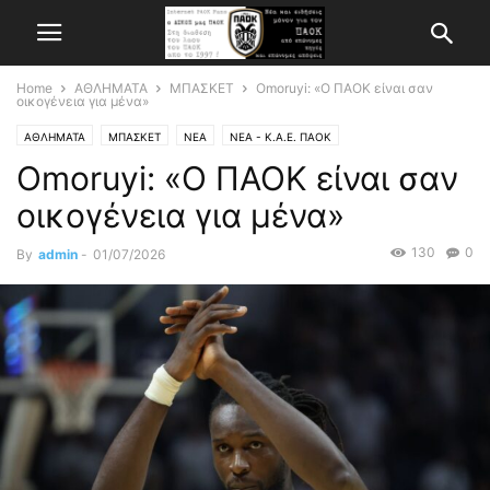
Home
ΑΘΛΗΜΑΤΑ
ΜΠΑΣΚΕΤ
Omoruyi: «Ο ΠΑΟΚ είναι σαν
οικογένεια για μένα»
ΑΘΛΗΜΑΤΑ
ΜΠΑΣΚΕΤ
ΝΕΑ
ΝΕΑ - Κ.Α.Ε. ΠΑΟΚ
Omoruyi: «Ο ΠΑΟΚ είναι σαν
οικογένεια για μένα»
130
0
By
admin
-
01/07/2026