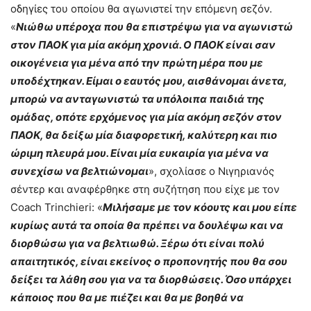
οδηγίες του οποίου θα αγωνιστεί την επόμενη σεζόν.
«
Νιώθω υπέροχα που θα επιστρέψω για να αγωνιστώ
στον ΠΑΟΚ για μία ακόμη χρονιά. Ο ΠΑΟΚ είναι σαν
οικογένεια για μένα από την πρώτη μέρα που με
υποδέχτηκαν. Είμαι ο εαυτός μου, αισθάνομαι άνετα,
μπορώ να ανταγωνιστώ τα υπόλοιπα παιδιά της
ομάδας, οπότε ερχόμενος για μία ακόμη σεζόν στον
ΠΑΟΚ, θα δείξω μία διαφορετική, καλύτερη και πιο
ώριμη πλευρά μου. Είναι μία ευκαιρία για μένα να
συνεχίσω να βελτιώνομαι
», σχολίασε ο Νιγηριανός
σέντερ και αναφέρθηκε στη συζήτηση που είχε με τον
Coach Trinchieri: «
Mιλήσαμε με τον κόουτς και μου είπε
κυρίως αυτά τα οποία θα πρέπει να δουλέψω και να
διορθώσω για να βελτιωθώ. Ξέρω ότι είναι πολύ
απαιτητικός, είναι εκείνος ο προπονητής που θα σου
δείξει τα λάθη σου για να τα διορθώσεις. Όσο υπάρχει
κάποιος που θα με πιέζει και θα με βοηθά να