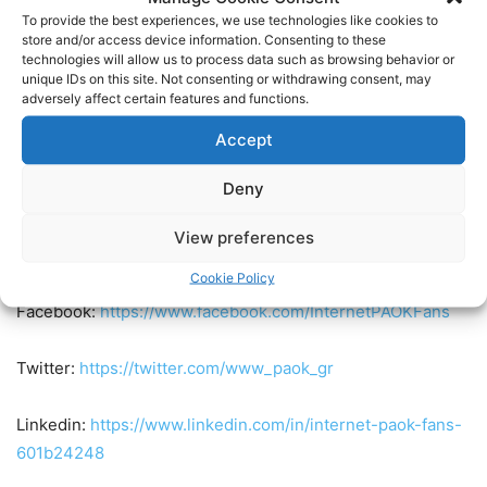
ατμόσφαιρα που υπάρχει όταν είμαστε όλοι μαζί στην
To provide the best experiences, we use technologies like cookies to
ομάδα
».
store and/or access device information. Consenting to these
Ο Clifford Omoruyi έστειλε και το δικό του μήνυμα στους
technologies will allow us to process data such as browsing behavior or
unique IDs on this site. Not consenting or withdrawing consent, may
φιλάθλους του ΠΑΟΚ: «
Οι φίλαθλοί μας ξέρουν ότι
adversely affect certain features and functions.
παίζω πάντα με ενέργεια. Αυτοί από την πλευρά του
Accept
μας δίνουν τη δική τους ενέργεια και τους ευχαριστώ
για αυτό. Να ξέρουν ότι πάντα θα είμαι εκεί να παίζω
Deny
με ενέργεια και όσο καλύτερα μπορώ για την ομάδα
».
View preferences
Ακολουθήστε τους Internet PAOK Fans στα social media:
Cookie Policy
Facebook:
https://www.facebook.com/InternetPAOKFans
Twitter:
https://twitter.com/www_paok_gr
Linkedin:
https://www.linkedin.com/in/internet-paok-fans-
601b24248