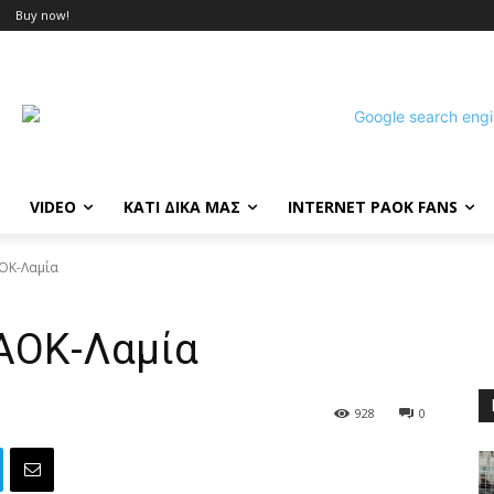
Buy now!
VIDEO
ΚΑΤΙ ΔΙΚΑ ΜΑΣ
INTERNET PAOK FANS
ΑΟΚ-Λαμία
ΠΑΟΚ-Λαμία
928
0