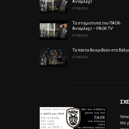
Άντερλεχτ
07/08/2026
Τα στιγμιότυπα του ΠΑΟΚ-
Άντερλεχτ – PAOK TV
07/08/2026
Τα πάντα θα κριθούν στο Βέλγ
07/08/2026
ΣΧΕ
News
We p