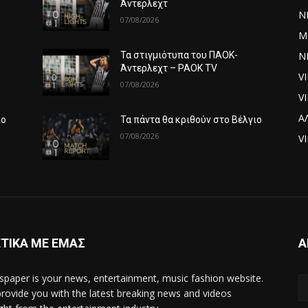
Άντερλεχτ
Ν
07/08/2026
Μ
ΝΕ
Τα στιγμιότυπα του ΠΑΟΚ-
Άντερλεχτ – PAOK TV
V
07/08/2026
V
Α
ιο
Τα πάντα θα κριθούν στο Βέλγιο
07/08/2026
VI
ΤΙΚΑ ΜΕ ΕΜΑΣ
Α
paper is your news, entertainment, music fashion website.
rovide you with the latest breaking news and videos