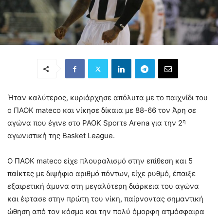
Ήταν καλύτερος, κυριάρχησε απόλυτα με το παιχνίδι του
ο ΠΑΟΚ mateco και νίκησε δίκαια με 88-66 τον Άρη σε
η
αγώνα που έγινε στο PAOK Sporτs Arena για την 2
αγωνιστική της Basket League.
Ο ΠΑΟΚ mateco είχε πλουραλισμό στην επίθεση και 5
παίκτες με διψήφιο αριθμό πόντων, είχε ρυθμό, έπαιξε
εξαιρετική άμυνα στη μεγαλύτερη διάρκεια του αγώνα
και έφτασε στην πρώτη του νίκη, παίρνοντας σημαντική
ώθηση από τον κόσμο και την πολύ όμορφη ατμόσφαιρα