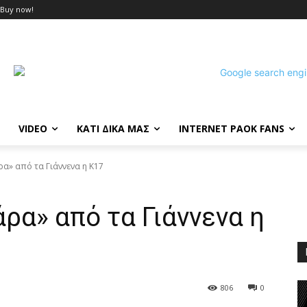
Buy now!
VIDEO
ΚΑΤΙ ΔΙΚΑ ΜΑΣ
INTERNET PAOK FANS
α» από τα Γιάννενα η Κ17
ρα» από τα Γιάννενα η
806
0