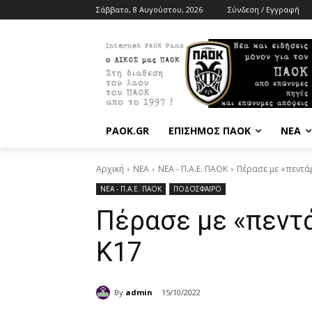
Σάββατο, 8 Αυγούστου, 2026
Σύνδεση / Εγγραφή
PAOK.GR
ΕΠΙΣΗΜΟΣ ΠΑΟΚ
ΝΕΑ
Αρχική
ΝΕΑ
ΝΕΑ - Π.Α.Ε. ΠΑΟΚ
Πέρασε με «πεντάρ
ΝΕΑ - Π.Α.Ε. ΠΑΟΚ
ΠΟΔΟΣΦΑΙΡΟ
Πέρασε με «πεντά
Κ17
By
admin
15/10/2022