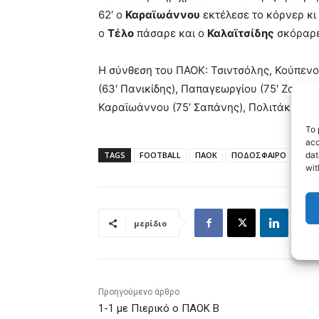
62′ ο
Καραϊωάννου
εκτέλεσε το κόρνερ κι
ο
Τέλο
πάσαρε και ο
Καλαϊτσίδης
σκόραρε
Η σύνθεση του ΠΑΟΚ: Τσιντσόλης, Κούπενο
(63′ Πανικίδης), Παπαγεωργίου (75′ Ζούμπι)
Καραϊωάννου (75′ Σαπάνης), Πολιτάκης.
To 
acc
dat
TAGS
FOOTBALL
ΠΑΟΚ
ΠΟΔΟΣΦΑΙΡΟ
wit
μερίδιο
Προηγούμενο άρθρο
1-1 με Πιερικό ο ΠΑΟΚ Β