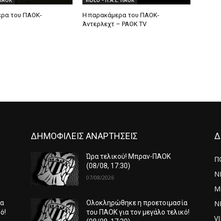
 ΠΑΟΚ
VIDEO - Π.Α.Ε. ΠΑΟΚ
ρα του ΠΑΟΚ-
Η παρακάμερα του ΠΑΟK-
Άντερλεχτ – PAOK TV
ΔΗΜΟΦΙΛΕΙΣ ΑΝΑΡΤΗΣΕΙΣ
Δ
Ώρα τελικού! Μπραν-ΠΑΟΚ
Π
(08/08, 17:30)
Ν
07/08/2026
Μ
ΝΕ
ία
Ολοκληρώθηκε η προετοιμασία
ό!
του ΠΑΟΚ για τον μεγάλο τελικό!
V