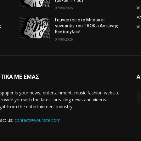
(08/08, 17:30)
V
07/08/2026
Α
Γυμναστής στο Μπάσκετ
ς
γυναικών του ΠΑΟΚ ο Αντώνης
VI
Κεσίσογλου!
07/08/2026
ΤΙΚΑ ΜΕ ΕΜΑΣ
Α
paper is your news, entertainment, music fashion website.
rovide you with the latest breaking news and videos
ight from the entertainment industry.
act us:
contact@yoursite.com