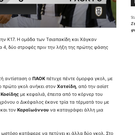
St
Στ
φ
την Κ17. Η ομάδα των Τσιαπακίδη και Χάγκαν
α 4, δύο στροφές πριν την λήξη της πρώτης φάσης
τή αντίσταση ο
ΠΑΟΚ
πέτυχε πέντε όμορφα γκολ, με
ο πρώτο γκολ ανήκει στον
Χατσίδη
, από την ασίστ
ο
Κοσίδης
με κεφαλιά, έπειτα από το κόρνερ του
ιχρόνου ο Δικέφαλος έκανε τρία τα τέρματά του με
 και τον
Καραϊωάννου
να καταγράφει άλλη μια
 ωστόσο κατάφερε να πετύχει κι άλλα δύο γκολ. Στο