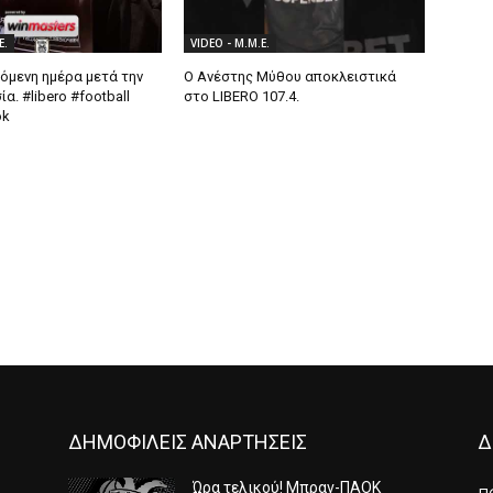
Ε.
VIDEO - Μ.Μ.Ε.
όμενη ημέρα μετά την
Ο Ανέστης Μύθου αποκλειστικά
α. #libero #football
στο LIBERO 107.4.
ok
ΔΗΜΟΦΙΛΕΙΣ ΑΝΑΡΤΗΣΕΙΣ
Δ
Ώρα τελικού! Μπραν-ΠΑΟΚ