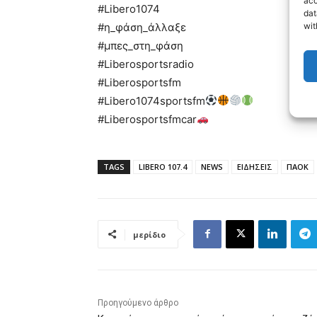
acc
#Libero1074
dat
wit
#η_φάση_άλλαξε
#μπες_στη_φάση
#Liberosportsradio
#Liberosportsfm
#Libero1074sportsfm
#Liberosportsfmcar
TAGS
LIBERO 107.4
NEWS
ΕΙΔΗΣΕΙΣ
ΠΑΟΚ
μερίδιο
Προηγούμενο άρθρο