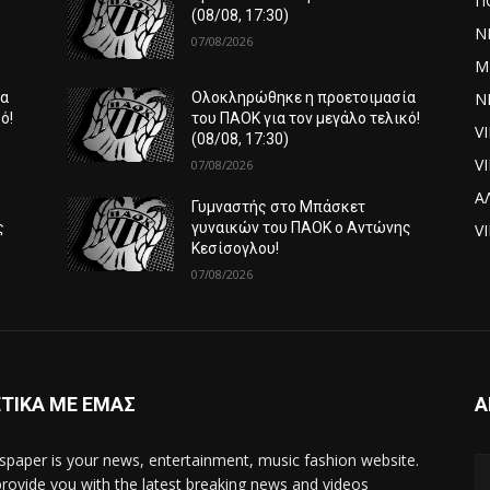
Π
(08/08, 17:30)
Ν
07/08/2026
Μ
ΝΕ
ία
Ολοκληρώθηκε η προετοιμασία
ό!
του ΠΑΟΚ για τον μεγάλο τελικό!
V
(08/08, 17:30)
V
07/08/2026
Α
Γυμναστής στο Μπάσκετ
ς
γυναικών του ΠΑΟΚ ο Αντώνης
VI
Κεσίσογλου!
07/08/2026
ΤΙΚΑ ΜΕ ΕΜΑΣ
Α
paper is your news, entertainment, music fashion website.
rovide you with the latest breaking news and videos