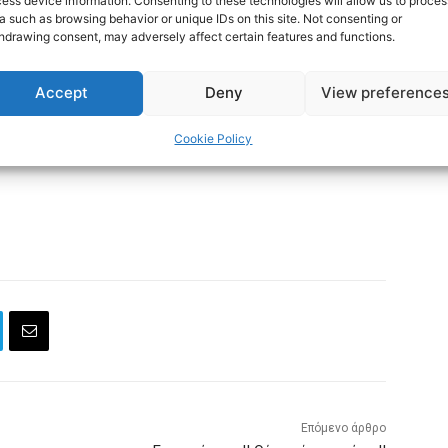
ess device information. Consenting to these technologies will allow us to proces
a such as browsing behavior or unique IDs on this site. Not consenting or
hdrawing consent, may adversely affect certain features and functions.
Accept
Deny
View preference
Cookie Policy
Επόμενο άρθρο