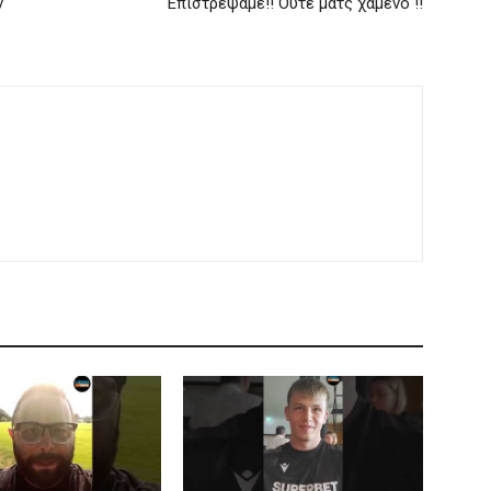
ν
Επιστρέψαμε!! Ούτε μάτς χαμένο !!