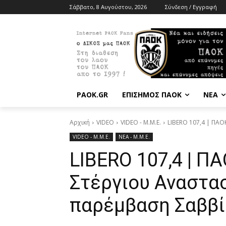
Σάββατο, 8 Αυγούστου, 2026
Σύνδεση / Εγγραφή
PAOK.GR
ΕΠΙΣΗΜΟΣ ΠΑΟΚ
ΝΕΑ
Αρχική
VIDEO
VIDEO - Μ.Μ.Ε.
LIBERO 107,4 | ΠΑ
VIDEO - Μ.Μ.Ε.
ΝΕΑ - Μ.Μ.Ε.
LIBERO 107,4 | Π
Στέργιου Αναστασ
παρέμβαση Σαββ