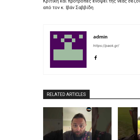
Κριτική και προτροπές ενόψει της νέας σεζό
από τον κ. Ιβάν Σαββίδη
admin
https://paok.gr/
RELATED ARTICLES