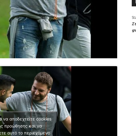
St
Στ
φ
α να αποδεχτείτε cookies
ς προώθησης και να
ετε αυτό το περιεχόμενο