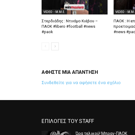
VIDEO - Μ.Μ.Ε.
VIDEO - Μ.Μ.
Στερδιάδης : Ντινάμο Κιέβου –
ΠΑΟΚ : Η επ
ΠΑΟΚ #libero #football #news
προετοιμασί
#paok
#news #pa
ΑΦΗΣΤΕ ΜΙΑ ΑΠΑΝΤΗΣΗ
Συνδεθείτε για να αφήσετε ένα σχόλιο
ΕΠΙΛΟΓΕΣ ΤΟΥ STAFF
Ώρα τελικού! Μπραν-ΠΑΟΚ