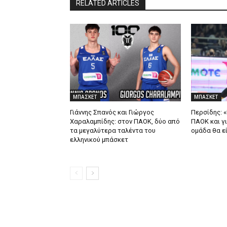
RELATED ARTICLES
ΜΠΑΣΚΕΤ
ΜΠΑΣΚΕΤ
Γιάννης Σπανός και Γιώργος
Περσίδης: «
Χαραλαμπίδης: στον ΠΑΟΚ, δύο από
ΠΑΟΚ και γι
τα μεγαλύτερα ταλέντα του
ομάδα θα εί
ελληνικού μπάσκετ