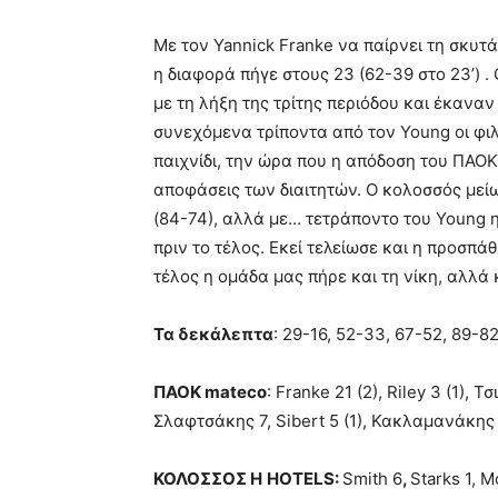
Με τον Yannick Franke να παίρνει τη σκυτ
η διαφορά πήγε στους 23 (62-39 στο 23’) .
με τη λήξη της τρίτης περιόδου και έκαναν
συνεχόμενα τρίποντα από τον Young οι φι
παιχνίδι, την ώρα που η απόδοση του ΠΑΟΚ
αποφάσεις των διαιτητών. Ο κολοσσός μείω
(84-74), αλλά με… τετράποντο του Young η
πριν το τέλος. Εκεί τελείωσε και η προσπ
τέλος η ομάδα μας πήρε και τη νίκη, αλλά 
Τα δεκάλεπτα
: 29-16, 52-33, 67-52, 89-8
ΠΑΟΚ
mateco
: Franke 21 (2), Riley 3 (1), 
Σλαφτσάκης 7, Sibert 5 (1), Κακλαμανάκης 1
ΚΟΛΟΣΣΟΣ
H
HOTELS
:
Smith 6
,
Starks 1, M