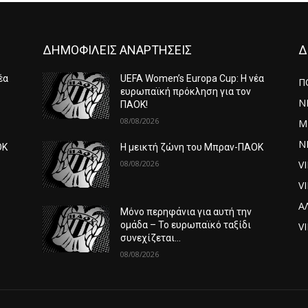
ΔΗΜΟΦΙΛΕΙΣ ΑΝΑΡΤΗΣΕΙΣ
Δ
έα
UEFA Women’s Europa Cup: Η νέα
Π
ευρωπαϊκή πρόκληση για τον
Ν
ΠΑΟΚ!
08/08/2026
Μ
ΝΕ
ΟΚ
Η μεικτή ζώνη του Μπραν-ΠΑΟΚ
08/08/2026
V
V
Α
Μόνο περηφάνια για αυτή την
ομάδα – Το ευρωπαϊκό ταξίδι
VI
συνεχίζεται…
08/08/2026