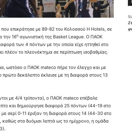
St
Στ
, που επικράτησε με 89-82 του Κολοσσού H Hotels, σε
φ
η
α την 16
αγωνιστική της Basket League. Ο ΠΑΟΚ
ιαφορά των 4 πόντων με την οποία είχε ηττηθεί στο
χει πλέον το πλεονέκτημα σε περίπτωση ισοβαθμίας.
μα, ωστόσο ο ΠΑΟΚ mateco πήρε τον έλεγχο και με
 το πρώτο δεκάλεπτο έκλεισε με τη διαφορά στους 13
ντοι με 4/4 τρίποντα), ο ΠΑΟΚ mateco επέβαλε
επτο και δημιούργησε διαφορά 25 πόντων (44-19 στο
ι με σερί 0-11 έριξαν τη διαφορά στους 14 (44-30 στο
ή, καθώς στα δυόμισι λεπτά ως το ημίχρονο, η ομάδα
3).