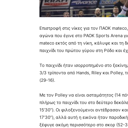
Επιστροφή στις νίκες για τον ΠΑΟΚ mateco
αγώνα που έγινε στο PAOK Sports Arena γι
mateco εκτός από τη νίκη, κάλυψε και τη δ
παιχνίδι του πρώτου γύρου στη Ρόδο και έ
Το παιχνίδι ήταν ισορροπημένο στο ξεκίνη
3/3 τρίποντα από Hands, Riley και Polley,
(29-16).
Με τον Polley να είναι ασταμάτητος (14 πό
πλήρως το παιχνίδι του στο δεύτερο δεκάλ
15’30’’). Οι φιλοξενούμενοι αντέδρασαν κα
17’30’’), αλλά αυτή η εικόνα ήταν παροδικ
ξέφυγε ακόμη περισσότερο στο σκορ (52-3