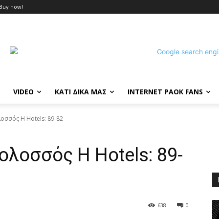
Buy now!
VIDEO
ΚΑΤΙ ΔΙΚΑ ΜΑΣ
INTERNET PAOK FANS
οσσός H Hotels: 89-82
λοσσός H Hotels: 89-
638
0