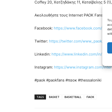
Coffey 20, Χατζηδάκης 11, Κατσίβελης 5 (1)
Ακολουθήστε τους Internet PAOK Fans στα s
To 
acc
Facebook:
https://www.facebook.com/Inte
dat
wit
Twitter:
https://twitter.com/www_paok_gr
Linkedin:
https://www.linkedin.com/in/inte
Instagram:
https://www.instagram.com/inte
#paok #paokfans #παοκ #thessaloniki
TAGS
BASKET
BASKETBALL
ΠΑΟΚ