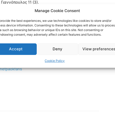
, Γιαννόπουλος 11 (3).
Manage Cookie Consent
ocial media:
provide the best experiences, we use technologies like cookies to store and/or
ess device information. Consenting to these technologies will allow us to proces
rnetPAOKFans
a such as browsing behavior or unique IDs on this site. Not consenting or
hdrawing consent, may adversely affect certain features and functions.
Accept
Deny
View preference
rnet-paok-fans-601b24248
Cookie Policy
rnetpaokfans