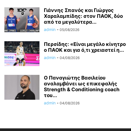
Γιάννης Σπανός και Γιώργος
Χαραλαμπίδης: στον ΠΑΟΚ, δύο
από τα μεγαλύτερα...
admin
-
05/08/2026
Περσίδης: «Είναι μεγάλο κίνητρο
ο ΠΑΟΚ και για ό,τι χρειαστεί η...
admin
-
04/08/2026
Ο Παναγιώτης Βασιλείου
αναλαμβάνει ως επικεφαλής
Strength & Conditioning coach
του...
admin
-
04/08/2026