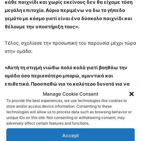
κάθε παιχνίδι και χωρίς εκείνους δεν θα είχαμε τόση
μεγάλη επιτυχία. Αύριο περιμένω να δω το γήπεδο
γεμάτο με κόσμο γιατί είναι ένα δύσκολο παιχνίδι και
θέλουμε την υποστήριξη τους».
Τέλος, σχολίασε την προσωπική του παρουσία μέχρι τώρα
στην ομάδα:
«Αυτή τη στιγμή νιώθω πολύ καλά γιατί βοηθάω την
ομάδα όσο περισσότερο μπορώ, αμυντικά και
επιθετικά. Προσπαθώ για το καλύτερο δυνατό για να
συνεισφέρω περισσότερο και αυτό είναι που θα
Manage Cookie Consent
εξακολουθήσω να κάνω».
To provide the best experiences, we use technologies like cookies to
store and/or access device information. Consenting to these
technologies will allow us to process data such as browsing behavior or
Ακολουθήστε τους Internet PAOK Fans στα social media:
unique IDs on this site. Not consenting or withdrawing consent, may
adversely affect certain features and functions.
Facebook:
https://www.facebook.com/InternetPAOKFans
Accept