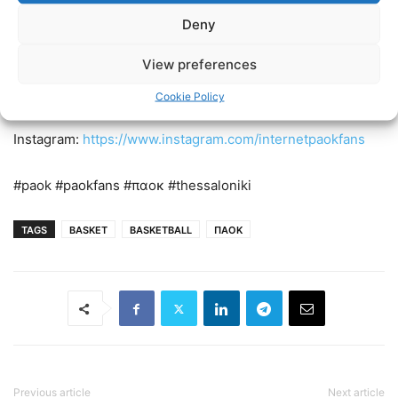
Deny
Twitter:
https://twitter.com/www_paok_gr
View preferences
Linkedin:
https://www.linkedin.com/in/internet-paok-fans-
601b24248
Cookie Policy
Instagram:
https://www.instagram.com/internetpaokfans
#paok #paokfans #παοκ #thessaloniki
TAGS
BASKET
BASKETBALL
ΠΑΟΚ
Previous article
Next article