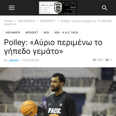
Home
ΑΘΛΗΜΑΤΑ
ΜΠΑΣΚΕΤ
Polley: «Αύριο περιμένω το γήπεδο
γεμάτο»
ΑΘΛΗΜΑΤΑ
ΜΠΑΣΚΕΤ
ΝΕΑ
ΝΕΑ - Κ.Α.Ε. ΠΑΟΚ
Polley: «Αύριο περιμένω το
γήπεδο γεμάτο»
656
0
By
admin
-
10/01/2023